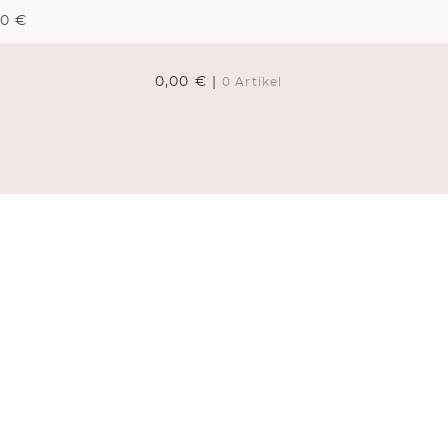
00 €
0,00 € |
0 Artikel